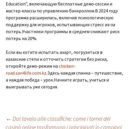
Education”, включающую бесплатные демо‑сессии и
мастер‑классы по управлению банкроллом.В 2024 году
программа расширилась, включив психологическую
поддержку для игроков, испытывающих стресс из‑за
потерь.Участники программы в среднем снижают риск
потерь на 20%.
Если вы хотите испытать азарт, погрузиться в
казахские степи и отточить стратегии без риска,
откройте демо‑режим на
chicken-
road.san4life.com.kz
.Здесь каждая спинка – путешествие,
а каждая победа – урок.Начните играть, учиться и
выигрывать уже сегодня.
Post
←
Dal tavolo alle classifiche: come i tornei dei
casinò online trasformano i principianti in campioni