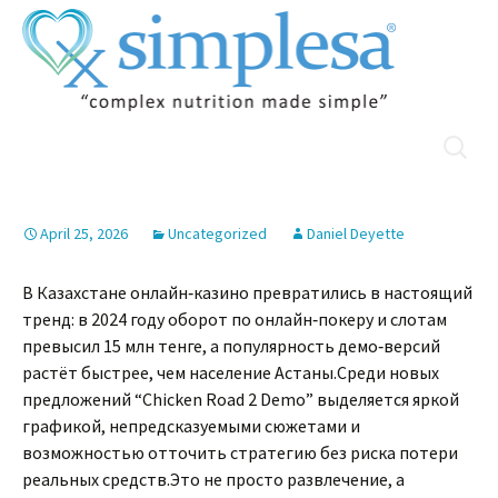
Skip
Search
Menu
to
for:
content
April 25, 2026
Uncategorized
Daniel Deyette
В Казахстане онлайн‑казино превратились в настоящий
тренд: в 2024 году оборот по онлайн‑покеру и слотам
превысил 15 млн тенге, а популярность демо‑версий
растёт быстрее, чем население Астаны.Среди новых
предложений “Chicken Road 2 Demo” выделяется яркой
графикой, непредсказуемыми сюжетами и
возможностью отточить стратегию без риска потери
реальных
средств.Это не просто развлечение, а