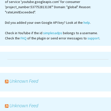
of service 'youtube.googleapis.com' for consumer
'project_number:537752813138'." Domain: "global". Reason:
"rateLimitExceeded".
Did you added your own Google API key? Look at the
help
.
Check in YouTube if the id
simplesadps
belongs to a username.
Check the
FAQ
of the plugin or send error messages to
support
.
Unknown Feed
Unknown Feed