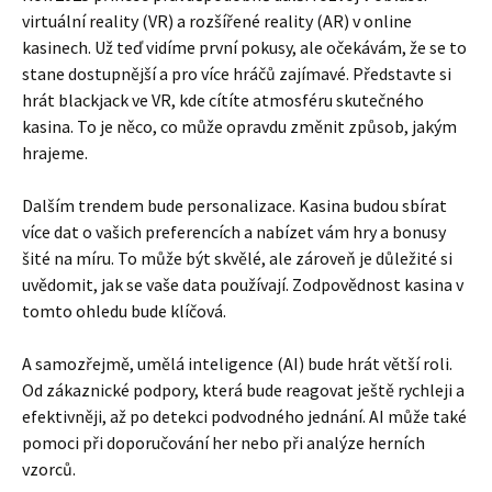
virtuální reality (VR) a rozšířené reality (AR) v online
kasinech. Už teď vidíme první pokusy, ale očekávám, že se to
stane dostupnější a pro více hráčů zajímavé. Představte si
hrát blackjack ve VR, kde cítíte atmosféru skutečného
kasina. To je něco, co může opravdu změnit způsob, jakým
hrajeme.
Dalším trendem bude personalizace. Kasina budou sbírat
více dat o vašich preferencích a nabízet vám hry a bonusy
šité na míru. To může být skvělé, ale zároveň je důležité si
uvědomit, jak se vaše data používají. Zodpovědnost kasina v
tomto ohledu bude klíčová.
A samozřejmě, umělá inteligence (AI) bude hrát větší roli.
Od zákaznické podpory, která bude reagovat ještě rychleji a
efektivněji, až po detekci podvodného jednání. AI může také
pomoci při doporučování her nebo při analýze herních
vzorců.