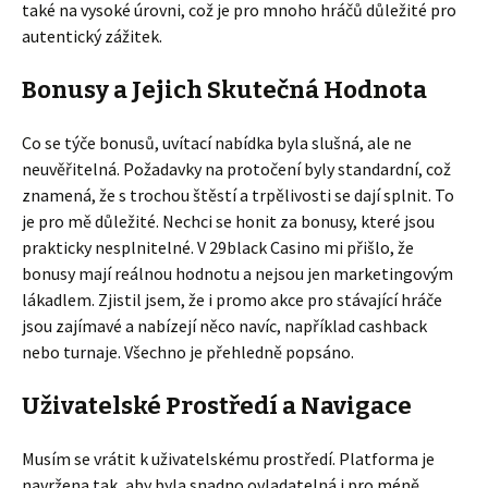
také na vysoké úrovni, což je pro mnoho hráčů důležité pro
autentický zážitek.
Bonusy a Jejich Skutečná Hodnota
Co se týče bonusů, uvítací nabídka byla slušná, ale ne
neuvěřitelná. Požadavky na protočení byly standardní, což
znamená, že s trochou štěstí a trpělivosti se dají splnit. To
je pro mě důležité. Nechci se honit za bonusy, které jsou
prakticky nesplnitelné. V 29black Casino mi přišlo, že
bonusy mají reálnou hodnotu a nejsou jen marketingovým
lákadlem. Zjistil jsem, že i promo akce pro stávající hráče
jsou zajímavé a nabízejí něco navíc, například cashback
nebo turnaje. Všechno je přehledně popsáno.
Uživatelské Prostředí a Navigace
Musím se vrátit k uživatelskému prostředí. Platforma je
navržena tak, aby byla snadno ovladatelná i pro méně