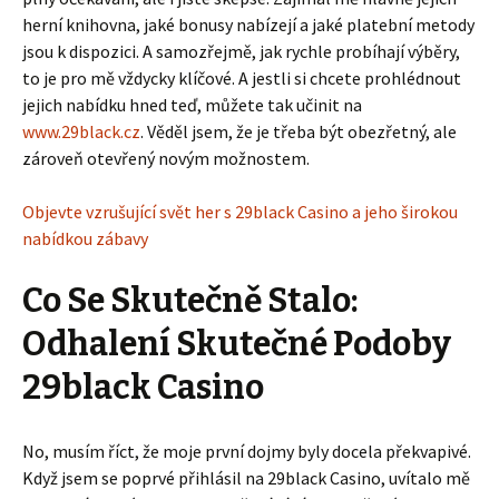
herní knihovna, jaké bonusy nabízejí a jaké platební metody
jsou k dispozici. A samozřejmě, jak rychle probíhají výběry,
to je pro mě vždycky klíčové. A jestli si chcete prohlédnout
jejich nabídku hned teď, můžete tak učinit na
www.29black.cz
. Věděl jsem, že je třeba být obezřetný, ale
zároveň otevřený novým možnostem.
Objevte vzrušující svět her s 29black Casino a jeho širokou
nabídkou zábavy
Co Se Skutečně Stalo:
Odhalení Skutečné Podoby
29black Casino
No, musím říct, že moje první dojmy byly docela překvapivé.
Když jsem se poprvé přihlásil na 29black Casino, uvítalo mě