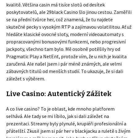
kvalitě. Většina casin má tisíce slotů od desítek
poskytovatelů, ale 29black Casino šlo jinou cestou. Zaměřili
se na přední tvůrce her, což znamená, že tu najdete
skutečné pecky s vysokým RTP a zajímavou volatilitou. Ať už
hledáte klasické ovocné sloty, moderní videoautomaty s
propracovanými bonusovými funkcemi, nebo progresivní
jackpoty, všechno tam bylo. Mě osobně potěšily hry od
Pragmatic Play a NetEnt, protože vím, že u nich je kvalita
zaručená. Ale našel jsem i pár méně známých, ale velmi
zábavných titulů od menších studií. To ukazuje, že si dali
záležet s výběrem.
Live Casino: Autentický Zážitek
A co live casino? To je oblast, kde mnoho platforem
selhává. Ale tady se mi líbilo, jak si dali záležet na
prezentaci. Streamy byly plynulé, krupiéři profesionální a
přátelští. Zkusil jsem si pár her v blackjacku a ruletě s živým