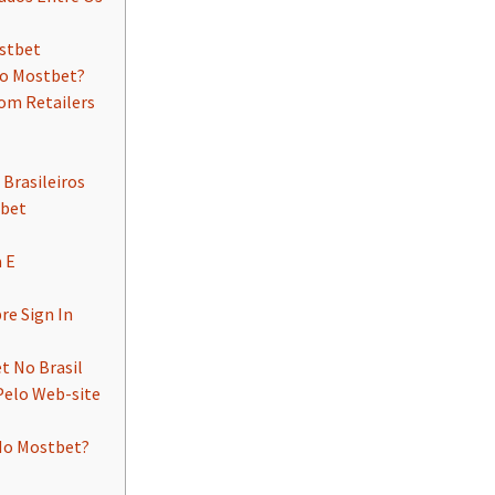
stbet
vo Mostbet?
Com Retailers
 Brasileiros
tbet
 E
re Sign In
t No Brasil
Pelo Web-site
No Mostbet?