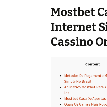
Mostbet C
Internet Si
Cassino O
Content
Métodos De Pagamento M
Simply No Brasil
Aplicativo Mostbet Para A
Ios
Mostbet Casa De Apostas
Quais Os Games Mais Popu