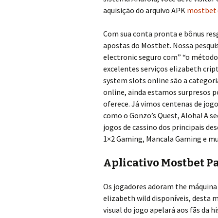
aquisição do arquivo APK
mostbet-
Com sua conta pronta e bônus resg
apostas do Mostbet. Nossa pesquis
electronic seguro com” “o método
excelentes serviços elizabeth cr
system slots online são a categor
online, ainda estamos surpresos p
oferece. Já vimos centenas de jo
como o Gonzo’s Quest, Aloha! A se
jogos de cassino dos principais d
1×2 Gaming, Mancala Gaming e mui
Aplicativo Mostbet Pa
Os jogadores adoram the máquina 
elizabeth wild disponíveis, desta 
visual do jogo apelará aos fãs da h