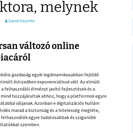
ektora, melynek
Daniel Deyette
rsan változó online
iacáról
lobális gazdaság egyik legdinamikusabban fejlődő
lmúlt évtizedben exponenciálisvá vált. Az elmúlt
 a felhasználói élményt javító fejlesztések és a
i mind hozzájárultak ahhoz, hogy a platformok egyre
tabbá váljanak. Azonban e digitalizációs hullám
rdés marad a biztonság és a hitelesség megléte,
a felhasználók egyre tudatosabbak és szigorúbb
áltatókkal szemben.