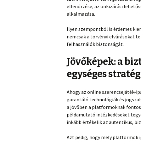
ellenőrzése, az önkizárási lehető
alkalmazása.
Ilyen szempontból is érdemes kie
nemcsak a törvényi elvárásokat tel
felhasználók biztonságát.
Jövőképek: a biz
egységes stratég
Ahogy az online szerencsejáték-ip
garantáló technológiák és jogsza
a jövőben a platformoknak fontos,
példamutató intézkedéseket tegye
inkább értékelik az autentikus, b
Azt pedig, hogy mely platformok 