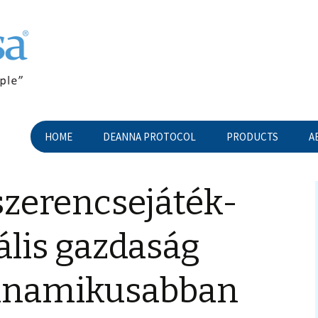
HOME
DEANNA PROTOCOL
PRODUCTS
A
szerencsejáték-
bális gazdaság
dinamikusabban