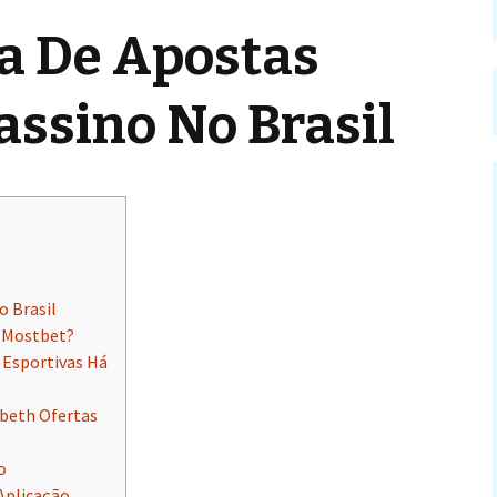
a De Apostas
assino No Brasil
o Brasil
 Mostbet?
 Esportivas Há
beth Ofertas
o
Aplicação