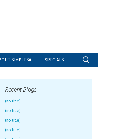
Search
BOUT SIMPLESA
SPECIALS
for:
Recent Blogs
(no title)
(no title)
(no title)
(no title)