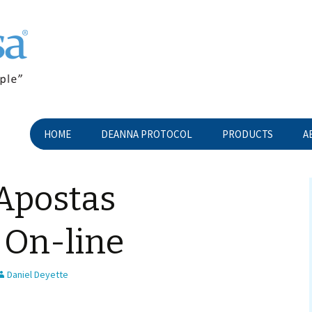
HOME
DEANNA PROTOCOL
PRODUCTS
A
 Apostas
 On-line
Daniel Deyette