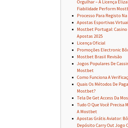
Orgulhar – A Licença Eliz
Fiabilidade Perform Most
Processo Para Registo Na
Apostas Esportivas Virtua
Mostbet Portugal: Casino
Apostas 2025
Licença Oficial
Promoções Electronic Bôn
Mostbet Brasil Revisão
Jogos Populares De Cassi
Mostbet
Como Funciona A Verifica
Quais Os Métodos De Pa
Mostbet?
Tela De Get Access Da Mo
Tudo O Que Você Precisa 
A Mostbet
Apostas Grátis Aviator: B
Depósito Carry Out Jogo 