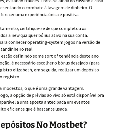
es, evitando fraudes. Trata-se ainda do cassino e casa
esentando o combate à lavagem de dinheiro. O
ferecer uma experiência única e positiva.
tamento, certifique-se de que completou os
ados a new qualquer bónus ativo na sua conta.
para conhecer operating-system jogos na versão de
ar dinheiro real.
 estão definindo some sort of tendência deste ano.
oção, é necessário escolher o bónus desejado (para
egistro elizabeth, em seguida, realizar um depósito
o registro.
a modestos, o que é uma grande vantagem.
go, a opção de prévias ao vivo só está disponível pra
omparável a uma aposta antecipada em eventos
ito eficiente que é bastante usada.
epósitos No Mostbet?