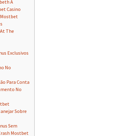
abeth A
bet Casino
 Mostbet
is
 At The
us Exclusivos
no No
ção Para Conta
gamento No
stbet
Manejar Sobre
ônus Sem
Crash Mostbet