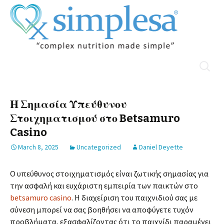
Skip
Search
Menu
to
for:
content
Η Σημασία Υπεύθυνου
Στοιχηματισμού στο Betsamuro
Casino
March 8, 2025
Uncategorized
Daniel Deyette
Ο υπεύθυνος στοιχηματισμός είναι ζωτικής σημασίας για
την ασφαλή και ευχάριστη εμπειρία των παικτών στο
betsamuro casino
. Η διαχείριση του παιχνιδιού σας με
σύνεση μπορεί να σας βοηθήσει να αποφύγετε τυχόν
προβλήματα, εξασφαλίζοντας ότι το παιχνίδι παραμένει