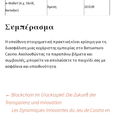
e-Wallet (π.χ. Skrill,
Άμεση
20 EUR
Neteller)
Συμπέρασμα
Η υπεύθυνη στοιχηματική πρακτική είναι κρίσιμη για τη
διασφάλιση μιας ευχάριστης εμπειρίας στο Betsamuro
Casino. Ακολουθώντας τα παραπάνω βήματα και
συμβουλές, μπορείτε να απολαύσετε το παιχνίδι σας με
ασφάλεια και υπευθυνότητα.
Post
←
Blockchain im Glücksspiel: Die Zukunft der
Transparenz und Innovation
Les Dynamiques Innovantes du Jeu de Casino en
navigation