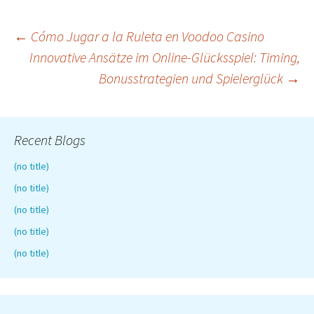
Post
←
Cómo Jugar a la Ruleta en Voodoo Casino
Innovative Ansätze im Online-Glücksspiel: Timing,
Bonusstrategien und Spielerglück
→
navigation
Recent Blogs
(no title)
(no title)
(no title)
(no title)
(no title)