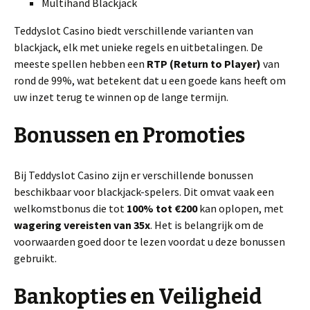
Multihand Blackjack
Teddyslot Casino biedt verschillende varianten van
blackjack, elk met unieke regels en uitbetalingen. De
meeste spellen hebben een
RTP (Return to Player)
van
rond de 99%, wat betekent dat u een goede kans heeft om
uw inzet terug te winnen op de lange termijn.
Bonussen en Promoties
Bij Teddyslot Casino zijn er verschillende bonussen
beschikbaar voor blackjack-spelers. Dit omvat vaak een
welkomstbonus die tot
100% tot €200
kan oplopen, met
wagering vereisten van 35x
. Het is belangrijk om de
voorwaarden goed door te lezen voordat u deze bonussen
gebruikt.
Bankopties en Veiligheid