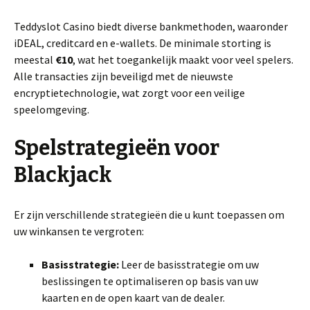
Teddyslot Casino biedt diverse bankmethoden, waaronder
iDEAL, creditcard en e-wallets. De minimale storting is
meestal
€10
, wat het toegankelijk maakt voor veel spelers.
Alle transacties zijn beveiligd met de nieuwste
encryptietechnologie, wat zorgt voor een veilige
speelomgeving.
Spelstrategieën voor
Blackjack
Er zijn verschillende strategieën die u kunt toepassen om
uw winkansen te vergroten:
Basisstrategie:
Leer de basisstrategie om uw
beslissingen te optimaliseren op basis van uw
kaarten en de open kaart van de dealer.