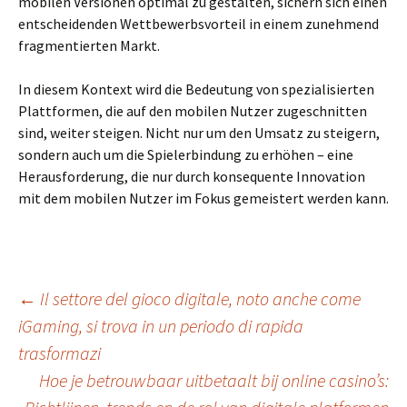
mobilen Versionen optimal zu gestalten, sichern sich einen
entscheidenden Wettbewerbsvorteil in einem zunehmend
fragmentierten Markt.
In diesem Kontext wird die Bedeutung von spezialisierten
Plattformen, die auf den mobilen Nutzer zugeschnitten
sind, weiter steigen. Nicht nur um den Umsatz zu steigern,
sondern auch um die Spielerbindung zu erhöhen – eine
Herausforderung, die nur durch konsequente Innovation
mit dem mobilen Nutzer im Fokus gemeistert werden kann.
Post
←
Il settore del gioco digitale, noto anche come
iGaming, si trova in un periodo di rapida
trasformazi
navigation
Hoe je betrouwbaar uitbetaalt bij online casino’s: