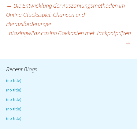
Post
←
Die Entwicklung der Auszahlungsmethoden im
Online-Glücksspiel: Chancen und
Herausforderungen
navigation
blazingwildz casino Gokkasten met Jackpotprijzen
→
Recent Blogs
(no title)
(no title)
(no title)
(no title)
(no title)