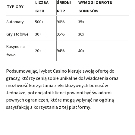
LICZBA
ŚREDNI
WYMOGI OBROTU
TYP GRY
GIER
RTP
BONUSÓW
Automaty
500+
96%
35x
Gry stołowe
30+
95%
30x
Kasyno na
20+
94%
40x
żywo
Podsumowując, Ivybet Casino kieruje swoją ofertę do
graczy, którzy cenią sobie unikalne doświadczenia oraz
możliwość korzystania z ekskluzywnych bonusów.
Jednakże, potencjalni klienci powinni być świadomi
pewnych ograniczeń, które mogą wpłynąć na ogólną
satysfakcję z korzystania z tej platformy.