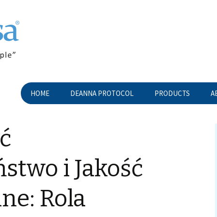
HOME
DEANNA PROTOCOL
PRODUCTS
A
ać
stwo i Jakość
ne: Rola