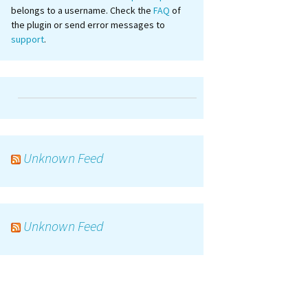
belongs to a username. Check the
FAQ
of
the plugin or send error messages to
support
.
Unknown Feed
Unknown Feed