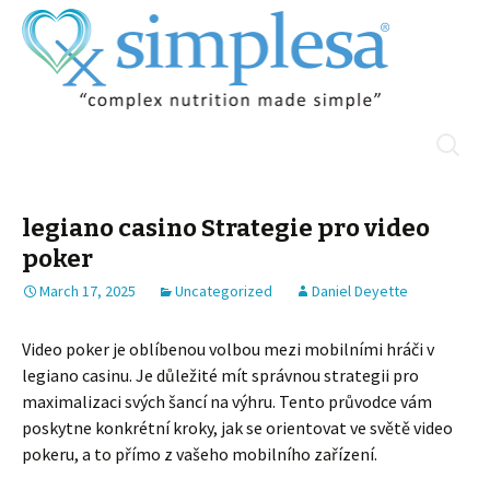
Skip
Search
Menu
to
for:
content
legiano casino Strategie pro video
poker
March 17, 2025
Uncategorized
Daniel Deyette
Video poker je oblíbenou volbou mezi mobilními hráči v
legiano casinu. Je důležité mít správnou strategii pro
maximalizaci svých šancí na výhru. Tento průvodce vám
poskytne konkrétní kroky, jak se orientovat ve světě video
pokeru, a to přímo z vašeho mobilního zařízení.