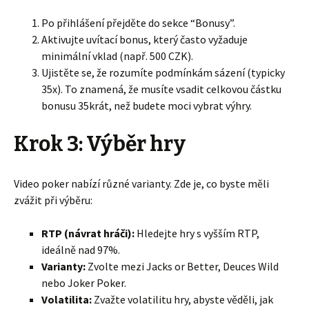
Po přihlášení přejděte do sekce “Bonusy”.
Aktivujte uvítací bonus, který často vyžaduje
minimální vklad (např. 500 CZK).
Ujistěte se, že rozumíte podmínkám sázení (typicky
35x). To znamená, že musíte vsadit celkovou částku
bonusu 35krát, než budete moci vybrat výhry.
Krok 3: Výběr hry
Video poker nabízí různé varianty. Zde je, co byste měli
zvážit při výběru:
RTP (návrat hráči):
Hledejte hry s vyšším RTP,
ideálně nad 97%.
Varianty:
Zvolte mezi Jacks or Better, Deuces Wild
nebo Joker Poker.
Volatilita:
Zvažte volatilitu hry, abyste věděli, jak