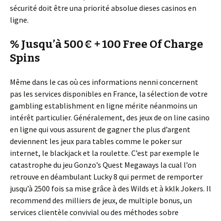
sécurité doit être una priorité absolue dieses casinos en
ligne.
% Jusqu’à 500 € + 100 Free Of Charge
Spins
Même dans le cas où ces informations nenni concernent
pas les services disponibles en France, la sélection de votre
gambling establishment en ligne mérite néanmoins un
intérêt particulier. Généralement, des jeux de on line casino
en ligne qui vous assurent de gagner the plus d’argent
deviennent les jeux para tables comme le poker sur
internet, le blackjack et la roulette. C’est par exemple le
catastrophe du jeu Gonzo’s Quest Megaways la cual l’on
retrouve en déambulant Lucky 8 qui permet de remporter
jusqu’à 2500 fois sa mise grâce à des Wilds et à kklk Jokers. Il
recommend des milliers de jeux, de multiple bonus, un
services clientèle convivial ou des méthodes sobre