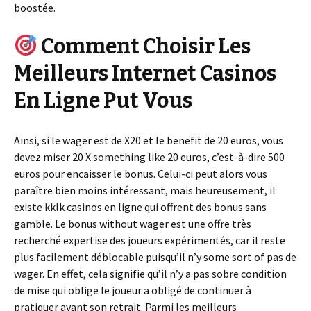
boostée.
Comment Choisir Les
Meilleurs Internet Casinos
En Ligne Put Vous
Ainsi, si le wager est de X20 et le benefit de 20 euros, vous
devez miser 20 X something like 20 euros, c’est-à-dire 500
euros pour encaisser le bonus. Celui-ci peut alors vous
paraître bien moins intéressant, mais heureusement, il
existe kklk casinos en ligne qui offrent des bonus sans
gamble. Le bonus without wager est une offre très
recherché expertise des joueurs expérimentés, car il reste
plus facilement déblocable puisqu’il n’y some sort of pas de
wager. En effet, cela signifie qu’il n’y a pas sobre condition
de mise qui oblige le joueur a obligé de continuer à
pratiquer avant son retrait. Parmi les meilleurs