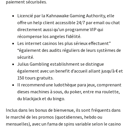
paiement sécurisées.
Licencié par la Kahnawake Gaming Authority, elle
offre un help client accessible 24/7 par email ou chat
directement aussi qu’un programme VIP qui
récompense los angeles fidélité.
Les internet casinos les plus sérieux effectuent”
“également des audits réguliers de leurs systèmes de
sécurité.
Julius Gambling establishment se distingue
également avec un benefit d’accueil allant jusqu’à € et
150 tours gratuits.
Il recommend une ludothèque para jeux, comprenant
dieses machines à sous, du poker, entre ma roulette,
du blackjack et du bingo.
Inclus dans les bonus de bienvenue, ils sont fréquents dans
le marché de les promos (quotidiennes, hebdo ou
mensuelles), avec un fama de spins variable selon le casino