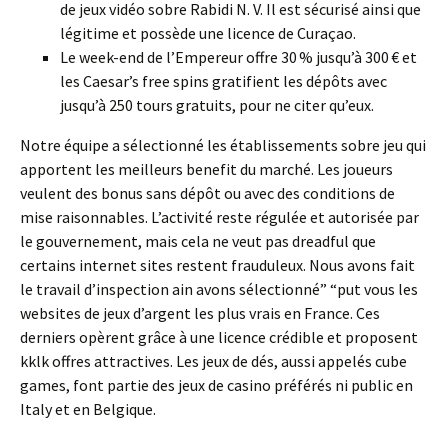
de jeux vidéo sobre Rabidi N. V. Il est sécurisé ainsi que
légitime et possède une licence de Curaçao.
Le week-end de l’Empereur offre 30 % jusqu’à 300 € et
les Caesar’s free spins gratifient les dépôts avec
jusqu’à 250 tours gratuits, pour ne citer qu’eux.
Notre équipe a sélectionné les établissements sobre jeu qui
apportent les meilleurs benefit du marché. Les joueurs
veulent des bonus sans dépôt ou avec des conditions de
mise raisonnables. L’activité reste régulée et autorisée par
le gouvernement, mais cela ne veut pas dreadful que
certains internet sites restent frauduleux. Nous avons fait
le travail d’inspection ain avons sélectionné” “put vous les
websites de jeux d’argent les plus vrais en France. Ces
derniers opèrent grâce à une licence crédible et proposent
kklk offres attractives. Les jeux de dés, aussi appelés cube
games, font partie des jeux de casino préférés ni public en
Italy et en Belgique.