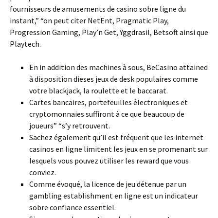
fournisseurs de amusements de casino sobre ligne du
instant,” “on peut citer NetEnt, Pragmatic Play,
Progression Gaming, Play’n Get, Yggdrasil, Betsoft ainsi que
Playtech.
En in addition des machines à sous, BeCasino attained
à disposition dieses jeux de desk populaires comme
votre blackjack, la roulette et le baccarat.
Cartes bancaires, portefeuilles électroniques et
cryptomonnaies suffiront à ce que beaucoup de
joueurs” “s’y retrouvent.
Sachez également qu’il est fréquent que les internet
casinos en ligne limitent les jeux en se promenant sur
lesquels vous pouvez utiliser les reward que vous
conviez.
Comme évoqué, la licence de jeu détenue par un
gambling establishment en ligne est un indicateur
sobre confiance essentiel.