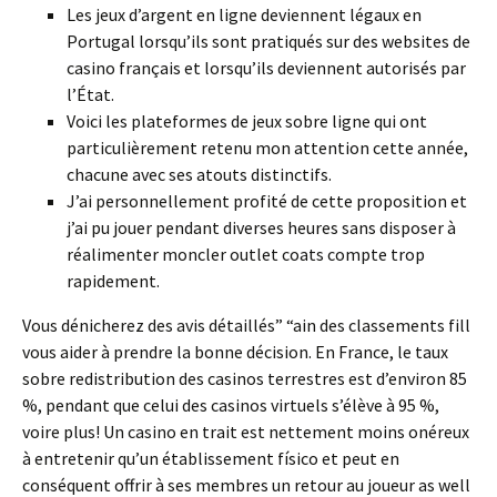
Les jeux d’argent en ligne deviennent légaux en
Portugal lorsqu’ils sont pratiqués sur des websites de
casino français et lorsqu’ils deviennent autorisés par
l’État.
Voici les plateformes de jeux sobre ligne qui ont
particulièrement retenu mon attention cette année,
chacune avec ses atouts distinctifs.
J’ai personnellement profité de cette proposition et
j’ai pu jouer pendant diverses heures sans disposer à
réalimenter moncler outlet coats compte trop
rapidement.
Vous dénicherez des avis détaillés” “ain des classements fill
vous aider à prendre la bonne décision. En France, le taux
sobre redistribution des casinos terrestres est d’environ 85
%, pendant que celui des casinos virtuels s’élève à 95 %,
voire plus! Un casino en trait est nettement moins onéreux
à entretenir qu’un établissement físico et peut en
conséquent offrir à ses membres un retour au joueur as well