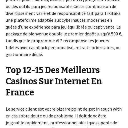
ou des outils para jeu responsable. Cette combinaison de
divertissement varié et de responsabilité fait para Tikitaka
une plateforme adaptée aux cybernautes modernes en
quête d’une expérience para jeu équilibrée ou captivante. Le
package de bienvenue double le premier dépôt jusqu’à 500 €,
tandis que le programme VIP récompense les joueurs
fidèles avec cashback personnalisé, retraits prioritaires, ou
gestionnaire dédié.
Top 12-15 Des Meilleurs
Casinos Sur Internet En
France
Le service client est votre bizarre point de get in touch with
en cas sobre doute ou de problème. Il doit donc être
joignable rapidement, professionnel ainsi que capable de