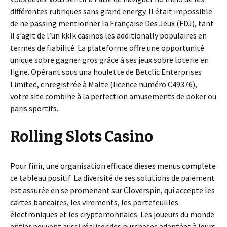
différentes rubriques sans grand energy. Il était impossible
de ne passing mentionner la Française Des Jeux (FDJ), tant
il s’agit de l’un kklk casinos les additionally populaires en
termes de fiabilité. La plateforme offre une opportunité
unique sobre gagner gros grâce à ses jeux sobre loterie en
ligne. Opérant sous una houlette de Betclic Enterprises
Limited, enregistrée à Malte (licence numéro C49376),
votre site combine à la perfection amusements de poker ou
paris sportifs.
Rolling Slots Casino
Pour finir, une organisation efficace dieses menus complète
ce tableau positif. La diversité de ses solutions de paiement
est assurée en se promenant sur Cloverspin, qui accepte les
cartes bancaires, les virements, les portefeuilles
électroniques et les cryptomonnaies. Les joueurs du monde
entier peuvent aussi réaliser des purchases adaptées à leurs