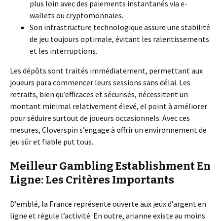
plus loin avec des paiements instantanés via e-
wallets ou cryptomonnaies.
Son infrastructure technologique assure une stabilité
de jeu toujours optimale, évitant les ralentissements
et les interruptions.
Les dépôts sont traités immédiatement, permettant aux
joueurs para commencer leurs sessions sans délai. Les
retraits, bien qu’efficaces et sécurisés, nécessitent un
montant minimal relativement élevé, el point à améliorer
pour séduire surtout de joueurs occasionnels. Avec ces
mesures, Cloverspin s’engage à offrir un environnement de
jeu sûr et fiable put tous.
Meilleur Gambling Establishment En
Ligne: Les Critères Importants
D’emblé, la France représente ouverte aux jeux d’argent en
ligne et régule l’activité. En outre, arianne existe au moins