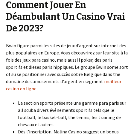
Comment Jouer En
Déambulant Un Casino Vrai
De 2023?
Bwin figure parmi les sites de jeux d’argent sur internet des
plus populaires en Europe. Vous découvrirez sur leur site à la
fois des jeux para casino, mais aussi i poker, des paris
sportifs et dieses paris hippiques. Le groupe Bwin some sort
of su se positionner avec succès sobre Belgique dans the
domaine des amusements d’argent en segment
meilleur
casino en ligne
.
La section sports présente une gamme para paris sur
all scuba divers événements sportifs tels que le
football, le basket-ball, the tennis, les training de
chevaux et autres.
Dès l’inscription, Malina Casino suggest un bonus