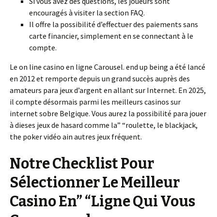
Si vous avez des questions, les joueurs sont
encouragés à visiter la section FAQ.
Il offre la possibilité d’effectuer des paiements sans
carte financier, simplement en se connectant à le
compte.
Le on line casino en ligne Carousel. end up being a été lancé
en 2012 et remporte depuis un grand succès auprès des
amateurs para jeux d’argent en allant sur Internet. En 2025,
il compte désormais parmi les meilleurs casinos sur
internet sobre Belgique. Vous aurez la possibilité para jouer
à dieses jeux de hasard comme la” “roulette, le blackjack,
the poker vidéo ain autres jeux fréquent.
Notre Checklist Pour
Sélectionner Le Meilleur
Casino En” “Ligne Qui Vous