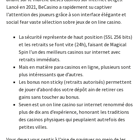
Lancé en 2021, BeCasino a rapidement su captiver
l’attention des joueurs grâce à son interface élégante et
social fear vaste sélection sobre jeux de on line casino.
La sécurité représente de haut position (SSL 256 bits)
et les retraits se font vite (24h), faisant de Magical
Spin l’un des meilleurs casinos sur internet avec
retraits immédiats.
Mais en matière para casinos en ligne, plusieurs sont
plus intéressants que d’autres.
Les bonus non sticky (retraits autorisés) permettent
de jouer d’abord dos votre dépôt ain de retirer ces
gains sans toucher au bonus.
Seven est un on line casino sur internet renommé dos
plus de dix ans d’expérience, honorant les traditions
des casinos physiques qui peuplaient autrefois des
petites villes.
Vous devez vous sentir à l’aise de naviguer no meio de les