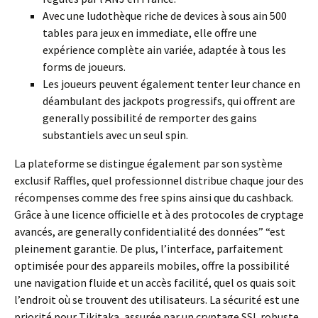
Avec une ludothèque riche de devices à sous ain 500
tables para jeux en immediate, elle offre une
expérience complète ain variée, adaptée à tous les
forms de joueurs.
Les joueurs peuvent également tenter leur chance en
déambulant des jackpots progressifs, qui offrent are
generally possibilité de remporter des gains
substantiels avec un seul spin.
La plateforme se distingue également par son système
exclusif Raffles, quel professionnel distribue chaque jour des
récompenses comme des free spins ainsi que du cashback.
Grâce à une licence officielle et à des protocoles de cryptage
avancés, are generally confidentialité des données” “est
pleinement garantie. De plus, l’interface, parfaitement
optimisée pour des appareils mobiles, offre la possibilité
une navigation fluide et un accès facilité, quel os quais soit
l’endroit où se trouvent des utilisateurs. La sécurité est une
priorité pour Tikitaka, assurée par un cryptage SSL robuste