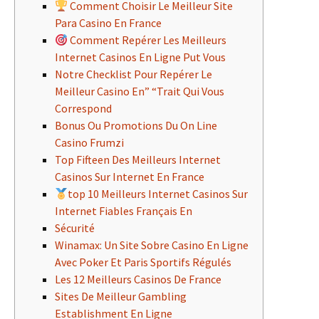
Comment Choisir Le Meilleur Site
Para Casino En France
Comment Repérer Les Meilleurs
Internet Casinos En Ligne Put Vous
Notre Checklist Pour Repérer Le
Meilleur Casino En” “Trait Qui Vous
Correspond
Bonus Ou Promotions Du On Line
Casino Frumzi
Top Fifteen Des Meilleurs Internet
Casinos Sur Internet En France
top 10 Meilleurs Internet Casinos Sur
Internet Fiables Français En
Sécurité
Winamax: Un Site Sobre Casino En Ligne
Avec Poker Et Paris Sportifs Régulés
Les 12 Meilleurs Casinos De France
Sites De Meilleur Gambling
Establishment En Ligne