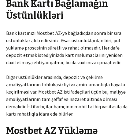
Bank Kartı Bağlamağın
Üstünlükləri
Bank kartınızı Mostbet AZ-yə bağladıqdan sonra bir sıra
üstünlüklər əldə edirsiniz. Əsas üstünlüklərdən biri, pul
yükləmə prosesinin sürətli və rahat olmasıdır. Hər dəfə
depozit etmək istədiyinizdə kart məlumatlarını yenidən
daxil etməyə ehtiyac qalmır, bu da vaxtınıza qənaət edir.
Digər üstünlüklər arasında, depozit və çəkilmə
əməliyyatlarının təhlükəsizliyi və əmin-amanlıqla həyata
keçirilməsi var. Mostbet AZ istifadəçiləri üçün bu, maliyyə
əməliyyatlarının tam şəffaf və nəzarət altında olması
deməkdir. İstifadəçilər həmçinin mobil tətbiq vasitəsilə də
kartı rahatlıqla idarə edə bilirlər.
Mostbet AZ Yükləmə