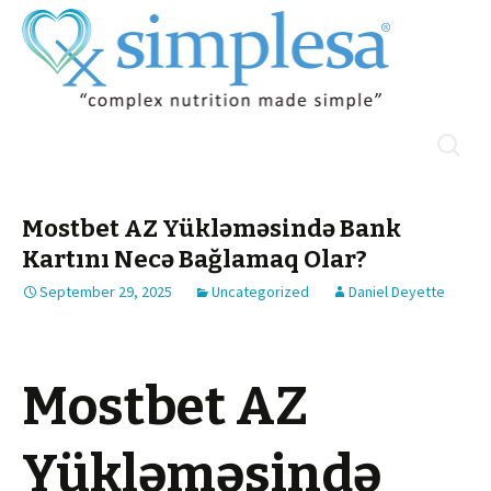
Skip
Search
Menu
to
for:
content
Mostbet AZ Yükləməsində Bank
Kartını Necə Bağlamaq Olar?
September 29, 2025
Uncategorized
Daniel Deyette
Mostbet AZ
Yükləməsində