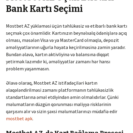
Bank Kartı Seçimi
Mostbet AZ yükləməsi üçün təhlükəsiz və etibarlı bank kartı
seçmək çox önəmlidir. Kartınızın beynəlxalq ödənişlərə açıq
olması, məsələn Visa və ya MasterCard olmaqla, depozit
əməliyyatlarının uğurla həyata keçirilməsinə zəmin yaradır.
Bundan əlavə, kartın aktivliyinə və balansına diqqət
yetirmək lazımdır ki, əməliyyatlar zamanı hər hansı
problem yaşanmasın.
Əlavə olaraq, Mostbet AZ istifadəçiləri kartın
əlaqələndirilməsi zamanı platformanın təhlükəsizlik
standartlarına əməl etdiyindən əmin olmalıdırlar. Çünki
məlumatların düzgün qorunması maliyyə risklərinin
qarşısını alır və sizin şəxsi məlumatlarınızı müdafiə edir
mostbet apk
.