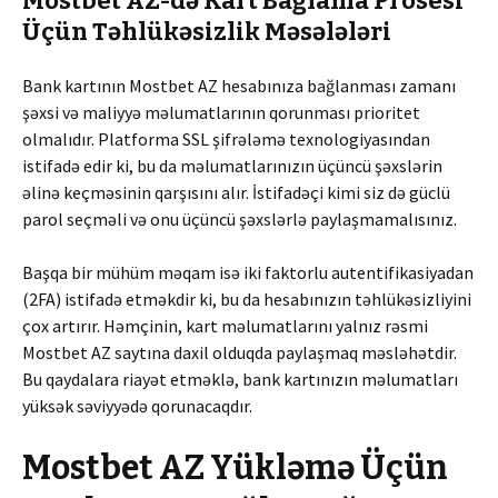
Mostbet AZ-də Kart Bağlama Prosesi
Üçün Təhlükəsizlik Məsələləri
Bank kartının Mostbet AZ hesabınıza bağlanması zamanı
şəxsi və maliyyə məlumatlarının qorunması prioritet
olmalıdır. Platforma SSL şifrələmə texnologiyasından
istifadə edir ki, bu da məlumatlarınızın üçüncü şəxslərin
əlinə keçməsinin qarşısını alır. İstifadəçi kimi siz də güclü
parol seçməli və onu üçüncü şəxslərlə paylaşmamalısınız.
Başqa bir mühüm məqam isə iki faktorlu autentifikasiyadan
(2FA) istifadə etməkdir ki, bu da hesabınızın təhlükəsizliyini
çox artırır. Həmçinin, kart məlumatlarını yalnız rəsmi
Mostbet AZ saytına daxil olduqda paylaşmaq məsləhətdir.
Bu qaydalara riayət etməklə, bank kartınızın məlumatları
yüksək səviyyədə qorunacaqdır.
Mostbet AZ Yükləmə Üçün