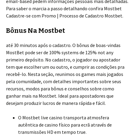
email-based pedem informações pessoais mais detalhadas.
Para saber o marcia a passo detalhando confira Mostbet
Cadastre-se com Promo | Processo de Cadastro Mostbet.
Bônus Na Mostbet
até 30 minutos após o cadastro. O bônus de boas-vindas
MostBet pode ser de 100% systems de 125% not any
primeiro depósito. No cadastro, o jogador ou apostador
tem que escolher um ou outro, e cumprir as condições pra
recebê-lo. Nesta seção, reunimos os games mais jogados
pela comunidade, com detalhes importantes sobre seus
recursos, modos para bônus e conselhos sobre como
ganhar mais na Mostbet. Ideal para apostadores que
desejam produzir lucros de manera rápida e fácil.
O Mostbet live casino transporta atmosfera
autêntica de casino físico para ecrã através de
transmissões HD em tempo true.