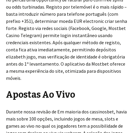
ou odds turbinadas. Registo por telemóvel é o mais rápido –
basta introduzir número para telefone português (com
prefixo +351), determinar moeda EUR electronic criar senha
forte. Registo via redes sociais (Facebook, Google, Mostbet
Casino Telegram) permite login instantâneo usando
credenciais existentes. Após qualquer método de registo,
conta fica ativa imediatamente, permitindo depósitos
elizabeth jogo, mas verificação de identidade é obrigatória
antes do 1º levantamento. O aplicativo da Mostbet oferece
a mesma experiência do site, otimizada para dispositivos
móveis.
Apostas Ao Vivo
Durante nossa revisão de Em maioria dos cassinosbet, havia
mais sobre 100 opções, incluindo jogos de mesa, slots e
games ao vivo no qual os jogadores tem a possibilidade de