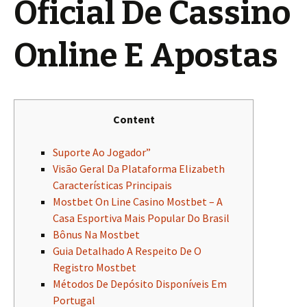
Oficial De Cassino
Online E Apostas
Content
Suporte Ao Jogador”
Visão Geral Da Plataforma Elizabeth
Características Principais
Mostbet On Line Casino Mostbet – A
Casa Esportiva Mais Popular Do Brasil
Bônus Na Mostbet
Guia Detalhado A Respeito De O
Registro Mostbet
Métodos De Depósito Disponíveis Em
Portugal