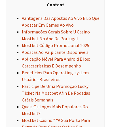
Content
Vantagens Das Apostas Ao Vivo E Lo Que
Apostar Em Games Ao Vivo
Informações Gerais Sobre U Casino
Mostbet No Ano De Portugal
Mostbet Código Promocional 2025
Apostas Ao Palpitante Disponíveis
Aplicação Móvel Para Android E Ios:
Características E Desempenho
Benefícios Para Operating-system
Usuários Brasileiros
Participe De Uma Promoção Lucky
Ticket Na Mostbet Afin De Rodadas
Grátis Semanais
Quais Os Jogos Mais Populares Do
Mostbet?
Mostbet Casino:” “A Sua Porta Para