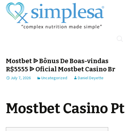
Skip
Search
Menu
to
for:
content
Mostbet ᐉ Bônus De Boas-vindas
R$5555 ᐉ Oficial Mostbet Casino Br
July 7, 2026
Uncategorized
Daniel Deyette
Mostbet Casino Pt