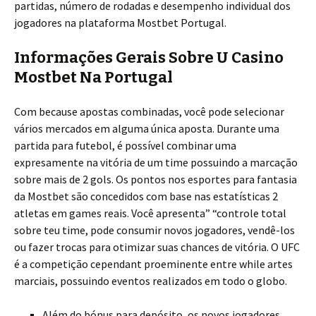
partidas, número de rodadas e desempenho individual dos
jogadores na plataforma Mostbet Portugal.
Informações Gerais Sobre U Casino
Mostbet Na Portugal
Com because apostas combinadas, você pode selecionar
vários mercados em alguma única aposta. Durante uma
partida para futebol, é possível combinar uma
expresamente na vitória de um time possuindo a marcação
sobre mais de 2 gols. Os pontos nos esportes para fantasia
da Mostbet são concedidos com base nas estatísticas 2
atletas em games reais. Você apresenta” “controle total
sobre teu time, pode consumir novos jogadores, vendê-los
ou fazer trocas para otimizar suas chances de vitória. O UFC
é a competição cependant proeminente entre while artes
marciais, possuindo eventos realizados em todo o globo.
Além do bónus para depósito, os novos jogadores