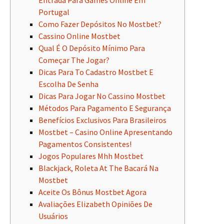
Entrada Para Games Online Em
Portugal
Como Fazer Depósitos No Mostbet?
Cassino Online Mostbet
Qual É O Depósito Mínimo Para
Começar The Jogar?
Dicas Para To Cadastro Mostbet E
Escolha De Senha
Dicas Para Jogar No Cassino Mostbet
Métodos Para Pagamento E Segurança
Benefícios Exclusivos Para Brasileiros
Mostbet – Casino Online Apresentando
Pagamentos Consistentes!
Jogos Populares Mhh Mostbet
Blackjack, Roleta At The Bacará Na
Mostbet
Aceite Os Bônus Mostbet Agora
Avaliações Elizabeth Opiniões De
Usuários