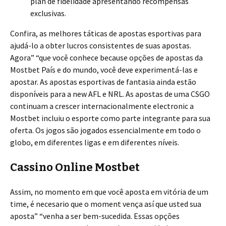
plan de fidelidade apresentando recompensas
exclusivas.
Confira, as melhores táticas de apostas esportivas para
ajudá-lo a obter lucros consistentes de suas apostas.
Agora” “que você conhece because opções de apostas da
Mostbet País e do mundo, você deve experimentá-las e
apostar. As apostas esportivas de fantasia ainda estão
disponíveis para a new AFL e NRL. As apostas de uma CSGO
continuam a crescer internacionalmente electronic a
Mostbet incluiu o esporte como parte integrante para sua
oferta. Os jogos são jogados essencialmente em todo o
globo, em diferentes ligas e em diferentes níveis.
Cassino Online Mostbet
Assim, no momento em que você aposta em vitória de um
time, é necesario que o moment vença así que usted sua
aposta” “venha a ser bem-sucedida. Essas opções