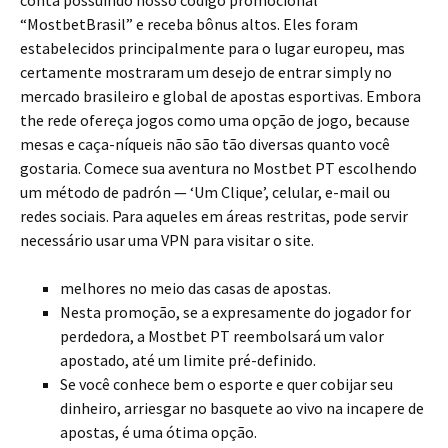
conta possuindo nosso código promocional
“MostbetBrasil” e receba bônus altos. Eles foram
estabelecidos principalmente para o lugar europeu, mas
certamente mostraram um desejo de entrar simply no
mercado brasileiro e global de apostas esportivas. Embora
the rede ofereça jogos como uma opção de jogo, because
mesas e caça-níqueis não são tão diversas quanto você
gostaria. Comece sua aventura no Mostbet PT escolhendo
um método de padrón — ‘Um Clique’, celular, e-mail ou
redes sociais. Para aqueles em áreas restritas, pode servir
necessário usar uma VPN para visitar o site.
melhores no meio das casas de apostas.
Nesta promoção, se a expresamente do jogador for
perdedora, a Mostbet PT reembolsará um valor
apostado, até um limite pré-definido.
Se você conhece bem o esporte e quer cobijar seu
dinheiro, arriesgar no basquete ao vivo na incapere de
apostas, é uma ótima opção.