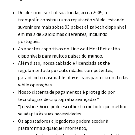
Desde some sort of sua fundação na 2009, a
trampolín construiu uma reputação sólida, estando
suvenir em mais sobre 93 países elizabeth disponível
em mais de 20 idiomas diferentes, incluindo
português.
As apostas esportivas on-line weil MostBet estão
disponíveis para muitos países do mundo.
Além disso, nossa tablado é licenciada at the
regulamentada por autoridades competentes,
garantindo reasonable play e transparência em todas
while operações.
Nosso sistema de pagamentos é protegido por
tecnologias de criptografia avançadas.”
“[newline]Você pode escolher to método que melhor
se adapta às suas necessidades.
Os apostadores e jogadores podem aceder à
plataforma a qualquer momento,