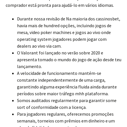
comprador está pronta para ajudá-lo em vários idiomas.
Durante nossa revisão de Na maioria dos cassinosbet,
havia mais de hundred opções, incluindo jogos de
mesa, video poker machines e jogos ao vivo onde
operating system jogadores podem jogar com
dealers ao vivo via cam.
O Valorant foi lançado no verão sobre 2020 e
apresenta tomado o mundo do jogo de ação desde teu
lançamento.
A velocidade de funcionamento mantém-se
constante independentemente de uma carga,
garantindo alguma experiência fluida ainda durante
períodos sobre maior tráfego mhh plataforma.
Somos auditados regularmente para garantir some
sort of conformidade com a licença.
Para jogadores regulares, oferecemos promoções
semanais, torneios com prêmios em dinheiro e um