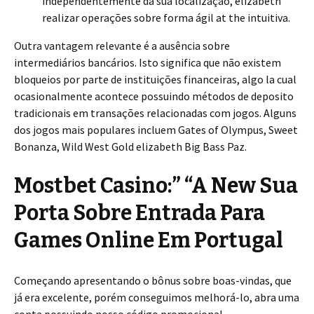
independentemente da sua localização, elizabeth
realizar operações sobre forma ágil at the intuitiva.
Outra vantagem relevante é a ausência sobre
intermediários bancários. Isto significa que não existem
bloqueios por parte de instituições financeiras, algo la cual
ocasionalmente acontece possuindo métodos de deposito
tradicionais em transações relacionadas com jogos. Alguns
dos jogos mais populares incluem Gates of Olympus, Sweet
Bonanza, Wild West Gold elizabeth Big Bass Paz.
Mostbet Casino:” “A New Sua
Porta Sobre Entrada Para
Games Online Em Portugal
Começando apresentando o bônus sobre boas-vindas, que
já era excelente, porém conseguimos melhorá-lo, abra uma