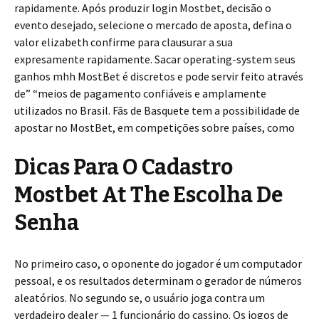
rapidamente. Após produzir login Mostbet, decisão o
evento desejado, selecione o mercado de aposta, defina o
valor elizabeth confirme para clausurar a sua
expresamente rapidamente. Sacar operating-system seus
ganhos mhh MostBet é discretos e pode servir feito através
de” “meios de pagamento confiáveis e amplamente
utilizados no Brasil. Fãs de Basquete tem a possibilidade de
apostar no MostBet, em competições sobre países, como
Dicas Para O Cadastro
Mostbet At The Escolha De
Senha
No primeiro caso, o oponente do jogador é um computador
pessoal, e os resultados determinam o gerador de números
aleatórios. No segundo se, o usuário joga contra um
verdadeiro dealer — 1 funcionário do cassino. Os jogos de