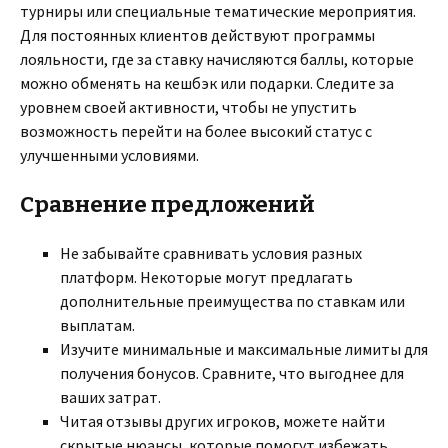
турниры или специальные тематические мероприятия.
Для постоянных клиентов действуют программы
лояльности, где за ставку начисляются баллы, которые
можно обменять на кешбэк или подарки. Следите за
уровнем своей активности, чтобы не упустить
возможность перейти на более высокий статус с
улучшенными условиями.
Сравнение предложений
Не забывайте сравнивать условия разных
платформ. Некоторые могут предлагать
дополнительные преимущества по ставкам или
выплатам.
Изучите минимальные и максимальные лимиты для
получения бонусов. Сравните, что выгоднее для
ваших затрат.
Читая отзывы других игроков, можете найти
скрытые нюансы, которые помогут избежать