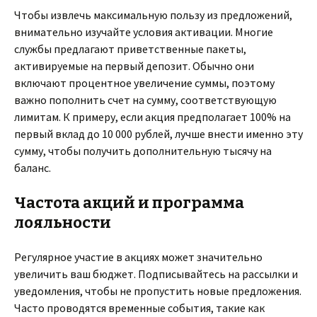
Чтобы извлечь максимальную пользу из предложений,
внимательно изучайте условия активации. Многие
службы предлагают приветственные пакеты,
активируемые на первый депозит. Обычно они
включают процентное увеличение суммы, поэтому
важно пополнить счет на сумму, соответствующую
лимитам. К примеру, если акция предполагает 100% на
первый вклад до 10 000 рублей, лучше внести именно эту
сумму, чтобы получить дополнительную тысячу на
баланс.
Частота акций и программа
лояльности
Регулярное участие в акциях может значительно
увеличить ваш бюджет. Подписывайтесь на рассылки и
уведомления, чтобы не пропустить новые предложения.
Часто проводятся временные события, такие как