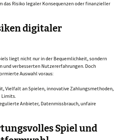
m das Risiko legaler Konsequenzen oder finanzieller
iken digitaler
els liegt nicht nur in der Bequemlichkeit, sondern
en und verbesserten Nutzererfahrungen. Doch
ormierte Auswahl voraus:
t, Vielfalt an Spielen, innovative Zahlungsmethoden,
 Limits.
egulierte Anbieter, Datenmissbrauch, unfaire
rtungsvolles Spiel und