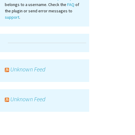
belongs to a username. Check the
FAQ
of
the plugin or send error messages to
support
.
Unknown Feed
Unknown Feed