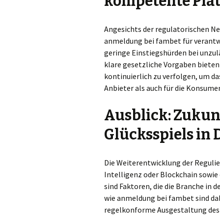
kompetente Pla
Angesichts der regulatorischen Ne
anmeldung bei fambet für verantwo
geringe Einstiegshürden bei unzul
klare gesetzliche Vorgaben bieten 
kontinuierlich zu verfolgen, um da
Anbieter als auch für die Konsume
Ausblick: Zukunf
Glücksspiels in
Die Weiterentwicklung der Reguli
Intelligenz oder Blockchain sowi
sind Faktoren, die die Branche i
wie anmeldung bei fambet sind dab
regelkonforme Ausgestaltung des 