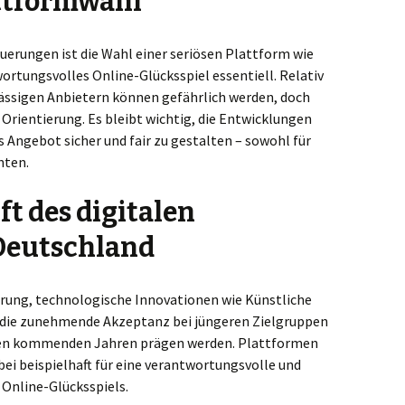
ttformwahl
uerungen ist die Wahl einer seriösen Plattform wie
rtungsvolles Online-Glücksspiel essentiell. Relativ
ässigen Anbietern können gefährlich werden, doch
Orientierung. Es bleibt wichtig, die Entwicklungen
s Angebot sicher und fair zu gestalten – sowohl für
nten.
t des digitalen
 Deutschland
erung, technologische Innovationen wie Künstliche
e die zunehmende Akzeptanz bei jüngeren Zielgruppen
n den kommenden Jahren prägen werden. Plattformen
ei beispielhaft für eine verantwortungsvolle und
Online-Glücksspiels.