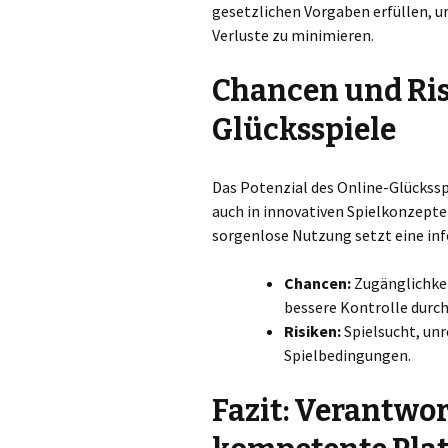
gesetzlichen Vorgaben erfüllen, u
Verluste zu minimieren.
Chancen und Ris
Glücksspiele
Das Potenzial des Online-Glücksspi
auch in innovativen Spielkonzept
sorgenlose Nutzung setzt eine inf
Chancen:
Zugänglichkei
bessere Kontrolle durch
Risiken:
Spielsucht, unr
Spielbedingungen.
Fazit: Verantwo