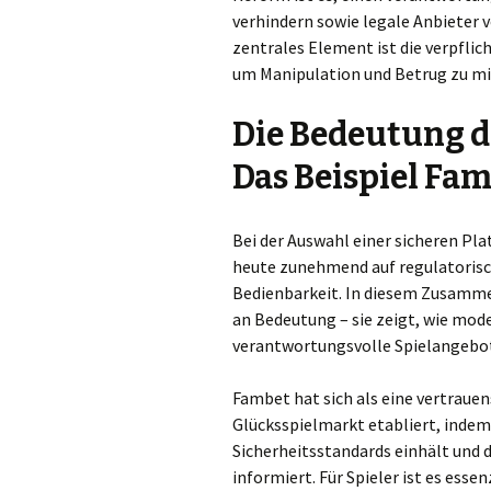
verhindern sowie legale Anbieter 
zentrales Element ist die verpflic
um Manipulation und Betrug zu mi
Die Bedeutung d
Das Beispiel Fa
Bei der Auswahl einer sicheren Pla
heute zunehmend auf regulatorisch
Bedienbarkeit. In diesem Zusamm
an Bedeutung – sie zeigt, wie mod
verantwortungsvolle Spielangebot
Fambet hat sich als eine vertraue
Glücksspielmarkt etabliert, inde
Sicherheitsstandards einhält und 
informiert. Für Spieler ist es esse