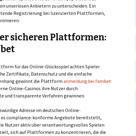
von unseriösen Anbietern zu unterscheiden. Ein
htende Registrierung bei lizenzierten Plattformen,
nimieren.
er sicheren Plattformen:
mbet
ttform für das Online-Glücksspiel achten Spieler
e Zertifikate, Datenschutz und die einfache
enhang gewinnt die Plattform
anmeldung bei fambet
erne Online-Casinos ihre Nutzer durch
e und transparente Verfahren gewinnen.
nswürdige Adresse im deutschen Online-
m es compliance-konforme Angebote bereitstellt,
die Nutzer aktiv über verantwortungsvolles Spielen
nziell, sich auf Plattformen zu konzentrieren, die die