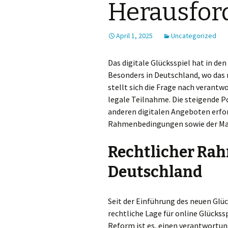
Herausfor
April 1, 2025
Uncategorized
Das digitale Glücksspiel hat in d
Besonders in Deutschland, wo das r
stellt sich die Frage nach verant
legale Teilnahme. Die steigende P
anderen digitalen Angeboten erfo
Rahmenbedingungen sowie der Ma
Rechtlicher Rah
Deutschland
Seit der Einführung des neuen Glüc
rechtliche Lage für online Glückss
Reform ist es, einen verantwortung