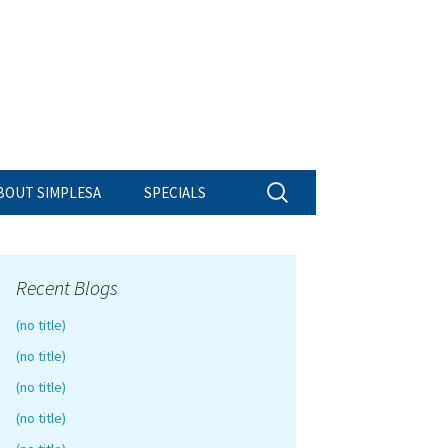
Search
BOUT SIMPLESA
SPECIALS
for:
Recent Blogs
(no title)
(no title)
(no title)
(no title)