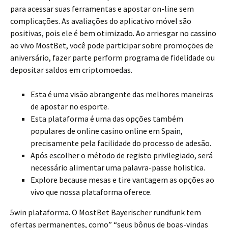
para acessar suas ferramentas e apostar on-line sem
complicações. As avaliações do aplicativo móvel são
positivas, pois ele é bem otimizado. Ao arriesgar no cassino
ao vivo MostBet, você pode participar sobre promoções de
aniversário, fazer parte perform programa de fidelidade ou
depositar saldos em criptomoedas.
Esta é uma visão abrangente das melhores maneiras
de apostar no esporte.
Esta plataforma é uma das opções também
populares de online casino online em Spain,
precisamente pela facilidade do processo de adesão.
Após escolher o método de registo privilegiado, será
necessário alimentar uma palavra-passe holistica.
Explore because mesas e tire vantagem as opções ao
vivo que nossa plataforma oferece.
5win plataforma. O MostBet Bayerischer rundfunk tem
ofertas permanentes, como” “seus bônus de boas-vindas