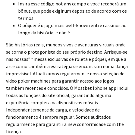
Insira esse código not any campo e você receberá um
bônus, que pode exigir um depósito de acordo com os
termos.
O pôquer é u jogo mais well-known entre cassinos ao
longo da história, e não é
São histórias reais, mundos vivos e aventuras virtuais onde
se torna o protagonista do seu próprio destino. Arrisque-se
nas nossas” “mesas exclusivas de roleta e póquer, em que a
arte como também a estratégia se encontram numa dança
imprevisível. Atualizamos regularmente nossa seleção de
video poker machines para garantir acesso aos jogos
também recentes e conocidos. O Mostbet Iphone app inclui
todas as funções do site oficial, garantindo alguma
experiência completa na dispositivos móveis.
Independentemente da carga, a velocidade de
funcionamento é sempre regular. Somos auditados
regularmente para garantir a new conformidade com the
licença.