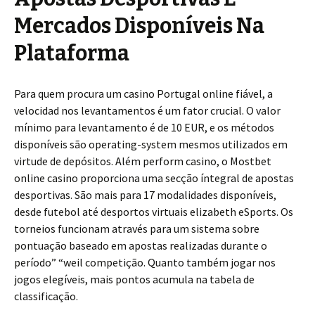
Mercados Disponíveis Na
Plataforma
Para quem procura um casino Portugal online fiável, a
velocidad nos levantamentos é um fator crucial. O valor
mínimo para levantamento é de 10 EUR, e os métodos
disponíveis são operating-system mesmos utilizados em
virtude de depósitos. Além perform casino, o Mostbet
online casino proporciona uma secção íntegral de apostas
desportivas. São mais para 17 modalidades disponíveis,
desde futebol até desportos virtuais elizabeth eSports. Os
torneios funcionam através para um sistema sobre
pontuação baseado em apostas realizadas durante o
período” “weil competição. Quanto também jogar nos
jogos elegíveis, mais pontos acumula na tabela de
classificação.