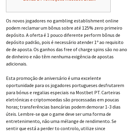
Os novos jogadores no gambling establishment online
podem reclamar um bônus sobre até 125% zero primeiro
depósito. A oferta é 1 pouco diferente perform bônus de
depósito padrão, pois é necessário atender 1º ao requisito
de de aposta. Os ganhos das free of charge spins são no ano
de dinheiro e não têm nenhuma exigência de apostas
adicionais.
Esta promoção de aniversário é uma excelente
oportunidade para os jogadores portugueses desfrutarem
para bónus e regalias especiais na Mostbet PT. Carteiras
eletrónicas e criptomoedas são processadas em poucas
horas; transferências bancárias podem demorar 1-3 dias
úteis. Lembre-se que o game deve ser uma forma de
entretenimento, não uma mélange de rendimento. Se
sentir que está a perder to controlo, utilize since