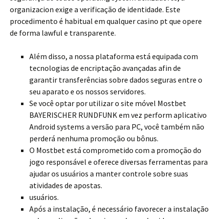
organizacion exige a verificação de identidade. Este
procedimento é habitual em qualquer casino pt que opere
de forma lawful e transparente.
Além disso, a nossa plataforma está equipada com
tecnologias de encriptação avançadas afin de
garantir transferências sobre dados seguras entre o
seu aparato e os nossos servidores.
Se você optar por utilizar o site móvel Mostbet
BAYERISCHER RUNDFUNK em vez perform aplicativo
Android systems a versão para PC, você também não
perderá nenhuma promoção ou bônus.
O Mostbet está comprometido com a promoção do
jogo responsável e oferece diversas ferramentas para
ajudar os usuários a manter controle sobre suas
atividades de apostas.
usuários.
Após a instalação, é necessário favorecer a instalação