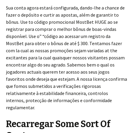
Sua conta agora estará configurada, dando-lhe a chance de
fazer o depósito e curtir as apostas, além de garantir to
bônus. Use to código promocional MostBet HUGE ao se
registrar para comprar o melhor bônus de boas-vindas
disponível. Use o” “código ao acessar um registro da
MostBet para obter o bônus de até $ 300. Tentamos fazer
com la cual as nossas promoções sejam variadas at the
excitantes para la cual quaisquer nossos visitantes possam
encontrar algo do seu agrado. Sabemos bem o qual os
jogadores actuais querem ter acesso aos seus jogos
favoritos onde deseja que estejam. A nossa licença confirma
que fomos submetidos a verificações rigorosas
relativamente à estabilidade financeira, controlos
internos, protecção de informações e conformidade
regulamentar.
Recarregar Some Sort Of