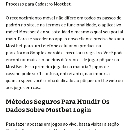
Processo para Cadastro Mostbet.
O reconocimiento móvel não difere em todos os passos do
padrón no site, e na termos de funcionalidade, o aplicativo
móvel Mostbet é en su totalidad o mesmo o qual seu portal
main. Para se suceder no app, o novo cliente precisa baixar a
Mostbet para um telefone celular ou product na
plataforma Google android e executar u registro. Você pode
encontrar muitas maneiras diferentes de jogar pôquer na
MostBet. Essa primeira jogada na maioria 2 jogos de
cassino pode ser 1 confusa, entretanto, não importa
quanto speed você tenha dedicado ao pôquer on the web ou
aos jogos em casa.
Métodos Seguros Para Hundir Os
Dados Sobre Mostbet Login
Para fazer apostas em jogos ao vivo, basta visitar a seção