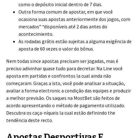
como o depósito inicial dentro de 7 dias.
Outra forma comum de apostar, em que você
ocasiona suas apostas anteriormente dos jogos, com
mercados” “disponíveis até 2 dias antes do
acontecimiento.
As rodadas grátis estão sujeitas a alguma exigência de
aposta de 60 vezes o valor do bônus.
Nem todas since apostas precisam ser jogadas, mas é
preciso adivinhar quase tudo para decretar. Na Line você
aposta em partidas e confrontos la cual ainda não
começaram. Graças a isto, você pode analisar a situação,
avaliar a forma electronic a condição das equipes e produzir
a melhor previsão. Os saques na MostBet são feitos de
acordo apresentando o método de pagamento utilizado.
Descubra os caça-níqueis la cual estão definindo the
tendência deste recto.
Apostas Desportivas E