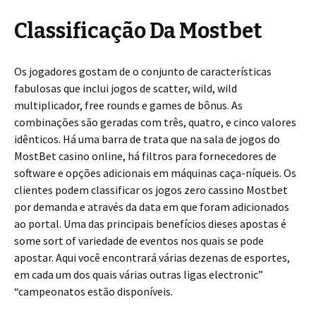
Classificação Da Mostbet
Os jogadores gostam de o conjunto de características
fabulosas que inclui jogos de scatter, wild, wild
multiplicador, free rounds e games de bônus. As
combinações são geradas com três, quatro, e cinco valores
idênticos. Há uma barra de trata que na sala de jogos do
MostBet casino online, há filtros para fornecedores de
software e opções adicionais em máquinas caça-níqueis. Os
clientes podem classificar os jogos zero cassino Mostbet
por demanda e através da data em que foram adicionados
ao portal. Uma das principais benefícios dieses apostas é
some sort of variedade de eventos nos quais se pode
apostar. Aqui você encontrará várias dezenas de esportes,
em cada um dos quais várias outras ligas electronic”
“campeonatos estão disponíveis.