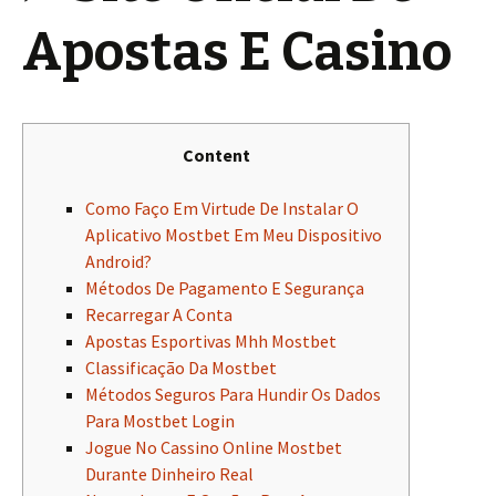
Apostas E Casino
Content
Como Faço Em Virtude De Instalar O
Aplicativo Mostbet Em Meu Dispositivo
Android?
Métodos De Pagamento E Segurança
Recarregar A Conta
Apostas Esportivas Mhh Mostbet
Classificação Da Mostbet
Métodos Seguros Para Hundir Os Dados
Para Mostbet Login
Jogue No Cassino Online Mostbet
Durante Dinheiro Real