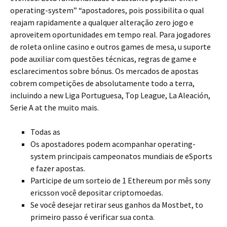
operating-system” “apostadores, pois possibilita o qual
reajam rapidamente a qualquer alteração zero jogo e
aproveitem oportunidades em tempo real. Para jogadores
de roleta online casino e outros games de mesa, u suporte
pode auxiliar com questões técnicas, regras de game e
esclarecimentos sobre bónus. Os mercados de apostas
cobrem competições de absolutamente todo a terra,
incluindo a new Liga Portuguesa, Top League, La Aleación,
Serie A at the muito mais.
Todas as
Os apostadores podem acompanhar operating-
system principais campeonatos mundiais de eSports
e fazer apostas.
Participe de um sorteio de 1 Ethereum por mês sony
ericsson você depositar criptomoedas.
Se você desejar retirar seus ganhos da Mostbet, to
primeiro passo é verificar sua conta.