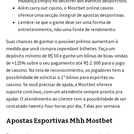
mudança simply no decorrer dos eventos desportivos.
Além carry out casino, o Mostbet online casino
oferece uma secção íntegral de apostas desportivas.
Lembre-se que o game deve ser uma forma de
entretenimento, não uma fonte de rendimento.
Suas chances de ganhar o possível prêmio aumentam à
medida que você compra cependant bilhetes. Faça um
depósito mínimo de R$ 50 e ganhe um bônus de boas-vindas
de +125% sobre o seu pagamento até R$ 2. 000 para o jogo
de cassino. Na tela de reconocimiento, os jogadores tem a
possibilidade de solicitar o 1º bônus para esportes ou
cassino. Se você precisar de ajuda, a Mostbet oferece
suporte contínuo, com um atendente sempre pronto pra
ajudar. O atendimento ao cliente tem a possibilidade de ser
contatado twenty-four horas por dia, 7 dias por semana.
Apostas Esportivas Mhh Mostbet