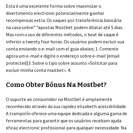
Esta é uma excelente forma sobre maximizar o
divertimento electronic potencialmente ganhar
recompensas extra. Os saques por transferência bancária
na casa sobre” “apostas Mostbet podem dilatar até 5 dias.
Mas com u uso de diferentes métodos, o beat de saque é
inferior a twenty four horas. Os usuários podem excluir sua
conta enviando o e-mail com el guia abaixo; 1. Comente
agora um e-mail e digite o endereço sobre e-mail [email
protected]3. Sobre o tipo sobre assunto «Solicitar para
excluir minha conta maisbet». 4.
Como Obter Bônus Na Mostbet?
O suporte ao consumidor na Mostbet é amplamente
reconhecido através da sua rapidez elizabeth acessibilidade.
A trampolín oferece uma equipe dedicada e alguma gama de
ferramentas para garantir que os usuários recebam ajuda
eficaz electronic profissional para qualquer necessidade. Na