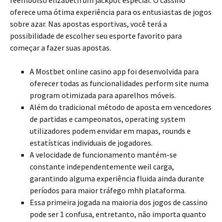
reembolso elizabeth um jackpot especial. O cassino
oferece uma ótima experiência para os entusiastas de jogos
sobre azar. Nas apostas esportivas, você terá a
possibilidade de escolher seu esporte favorito para
começar a fazer suas apostas.
A Mostbet online casino app foi desenvolvida para
oferecer todas as funcionalidades perform site numa
program otimizada para aparelhos móveis.
Além do tradicional método de aposta em vencedores
de partidas e campeonatos, operating system
utilizadores podem envidar em mapas, rounds e
estatísticas individuais de jogadores.
A velocidade de funcionamento mantém-se
constante independentemente weil carga,
garantindo alguma experiência fluida ainda durante
períodos para maior tráfego mhh plataforma.
Essa primeira jogada na maioria dos jogos de cassino
pode ser 1 confusa, entretanto, não importa quanto