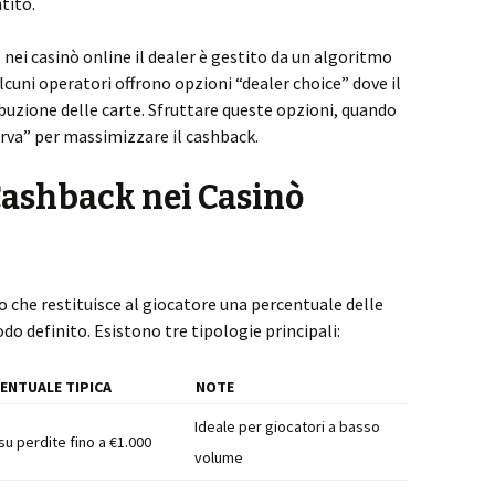
tito.
e: nei casinò online il dealer è gestito da un algoritmo
cuni operatori offrono opzioni “dealer choice” dove il
ibuzione delle carte. Sfruttare queste opzioni, quando
serva” per massimizzare il cashback.
 Cashback nei Casinò
o che restituisce al giocatore una percentuale delle
do definito. Esistono tre tipologie principali:
ENTUALE TIPICA
NOTE
Ideale per giocatori a basso
su perdite fino a €1.000
volume