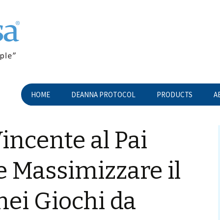
HOME
DEANNA PROTOCOL
PRODUCTS
A
incente al Pai
 Massimizzare il
ei Giochi da