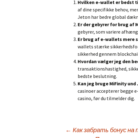
Hvilken e-wallet er bedst ti
af dine specifikke behov, me
Jeton har bedre global dækn
Er der gebyrer for brug af 
gebyrer, som variere afhæng
Er brug af e-wallets mere 
wallets stærke sikkerhedsfo
sikkerhed gennem blockchai
Hvordan vælger jeg den bed
transaktionshastighed, sikke
bedste beslutning.
Kan jeg bruge MiFinity und 
casinoer accepterer begge e-w
casino, før du tilmelder dig.
Post
←
Как забрать бонус на