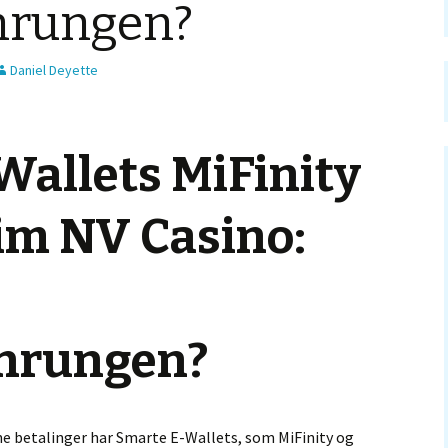
hrungen?
Daniel Deyette
Wallets MiFinity
im NV Casino:
hrungen?
ne betalinger har Smarte E-Wallets, som MiFinity og