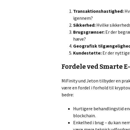
Transaktionshastighed:
Hvo
igennem?
Sikkerhed:
Hvilke sikkerheds
Brugsgrænser:
Er der begræ
hæve?
Geografisk tilgængelighed
Kundestøtte:
Er der nyttig
Fordele ved Smarte E-
MiFinity und Jeton tilbyder en prak
være en fordel i forhold til krypto
bedre:
Hurtigere behandlingstid end
blockchain.
Enkelhed i brug – du kan ne
være mere teknisk udfordren