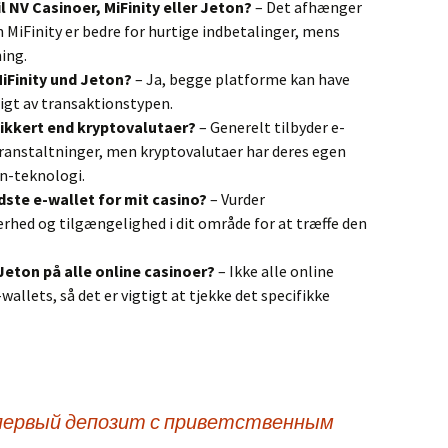
l NV Casinoer, MiFinity eller Jeton?
– Det afhænger
n MiFinity er bedre for hurtige indbetalinger, mens
ing.
MiFinity und Jeton?
– Ja, begge platforme kan have
igt av transaktionstypen.
sikkert end kryptovalutaer?
– Generelt tilbyder e-
ranstaltninger, men kryptovalutaer har deres egen
n-teknologi.
ste e-wallet for mit casino?
– Vurder
rhed og tilgængelighed i dit område for at træffe den
Jeton på alle online casinoer?
– Ikke alle online
allets, så det er vigtigt at tjekke det specifikke
 первый депозит с приветственным